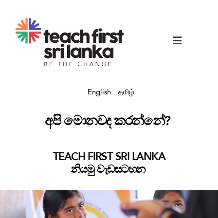
English
தமிழ்
අපි මොනවද කරන්නේ?
TEACH FIRST SRI LANKA
නියමු වැඩසටහන