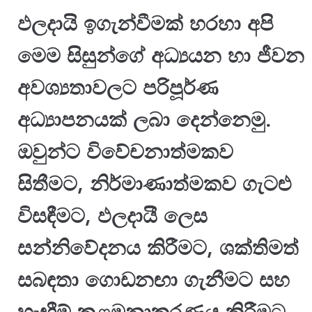
ඵලදායි ඉගැන්වීමක් හරහා අපි
මෙම සිසුන්ගේ අධ්‍යයන හා ජීවන
අවශ්‍යතාවලට පරිපූර්ණ
අධ්‍යාපනයක් ලබා දෙන්නෙමු.
ඔවුන්ට විවේචනාත්මකව
සිතීමට, නිර්මාණාත්මකව ගැටළු
විසඳීමට, ඵලදායී ලෙස
සන්නිවේදනය කිරීමට, ශක්තිමත්
සබඳතා ගොඩනඟා ගැනීමට සහ