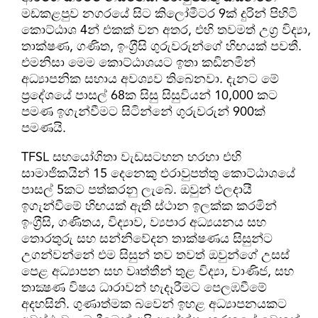
මඩකළපුව නගරයේ සිට කිලෝමීටර 9ක් දුරින් පිහිටි
කොට්ඨාශ 4න් එකක් වන අතර, එහි තවමත් උග‍්‍ර විද්‍යා,
තාක්ෂණ, ගණිත, ඉංග‍්‍රීසි ගුරුවරුන්ගේ හිඟයක් පවතී.
එමනිසා මෙම කොට්ඨාශයට ඉතා කඩිනමින්
අධ්‍යාපනික සහාය අවශ්‍යව තිබෙනවා. දැනට මේ
ප‍්‍රදේශයේ පාසල් 68ක සිසු සිසුවියන් 10,000 කට
පමණ ඉගැන්වීමට සිටින්නේ ගුරුවරුන් 900ක්
පමණයි.
TFSL සහයෝගිතා වැඩසටහන හරහා එහි
සාමාජිකයින් 15 දෙනෙකු එරාවුපත්තු කොට්ඨාශයේ
පාසල් 5කට පත්කරනු ලැබේ. ඔවුන් ඵලදායී
ඉගැන්වීමේ හිඟයක් ඇති ස්ථාන ඉලක්ක කරමින්
ඉංග‍්‍රීසි, ගණිතය, විද්‍යාව, ව්‍යපාර අධ්‍යයනය සහ
තොරතුරු සහ සන්නිවේදන තාක්ෂණය සිසුන්ට
උගන්වන්නේ එම සිසුන් තව තවත් ඔවුන්ගේ උසස්
පෙළ අධ්‍යාපන සහ වෘත්තීන් තුළ විද්‍යා, වාණිජ, සහ
තාක්‍ෂණ විෂය ධාරාවන් හැදෑරීමට පෙලඹවීමේ
අදහසිනි. ගුණාත්මක බවෙන් ඉහළ අධ්‍යාපනයකට