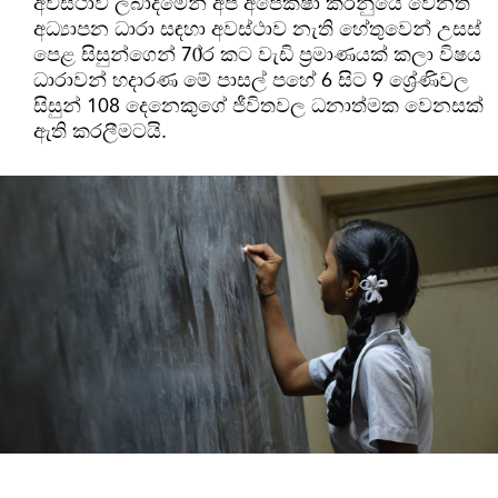
අවස්ථාව ලබාදීමෙන් අපි අපේක්ෂා කරනුයේ වෙනත්
අධ්‍යාපන ධාරා සඳහා අවස්ථාව නැති හේතුවෙන් උසස්
පෙළ සිසුන්ගෙන් 70‍්‍ර කට වැඩි ප‍්‍රමාණයක් කලා විෂය
ධාරාවන් හදාරණ මේ පාසල් පහේ 6 සිට 9 ශ්‍රේණිවල
සිසුන් 108 දෙනෙකුගේ ජීවිතවල ධනාත්මක වෙනසක්
ඇති කරලීමටයි.