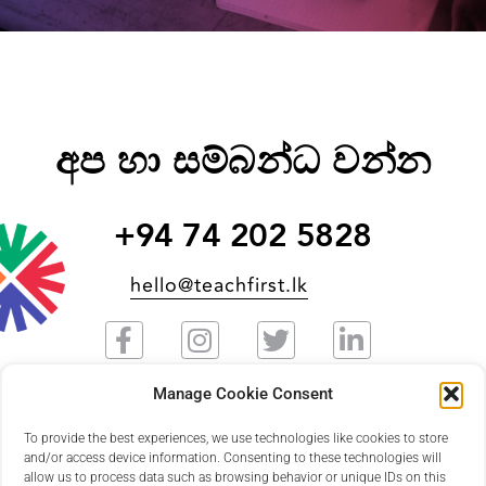
අප හා සම්බන්ධ වන්න
+94 74 202 5828
hello@teachfirst.lk
Manage Cookie Consent
To provide the best experiences, we use technologies like cookies to store
වෙනස් කරන්නෙකු වන්න
and/or access device information. Consenting to these technologies will
allow us to process data such as browsing behavior or unique IDs on this