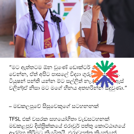
“මට ඇත්තටම ඕන වුණේ ඩොක්ටර් කෙනෙක්
වෙන්න, ඒත් අපිට පාසලේ විද්‍යා ගුරුවරයෙක් නෑ.
ටියුෂන් පන්ති යන්න ම්ට සල්ලිත් නෑ.(කදුලු පිරි ඇස්
වලින්)ඒ නිසා මට මගේ හීනය අතහරින්න සිදුවුණා.”
– මඩකලපුවේ සිසුවෙකුගේ සටහනනක්
TFSL එක් වසරක සහයෝගිතා වැඩසටහනක්
මඩකළපුව දිස්ත‍්‍රික්කයේ එරාවුර් පත්තු කොට්ඨාශයේ
ආරම්භ කිරිමට නියමිතයි. එරාවුපත්තු කියන්නේ