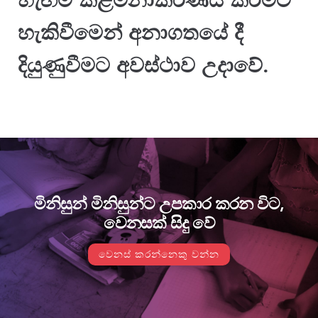
හැඟීම් කළමනාකරණය කිරීමට
හැකිවීමෙන් අනාගතයේ දී
දියුණුවීමට අවස්ථාව උදාවේ.
මිනිසුන් මිනිසුන්ට උපකාර කරන විට,
වෙනසක් සිදු වේ
වෙනස් කරන්නෙකු වන්න